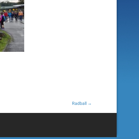
Radball
→