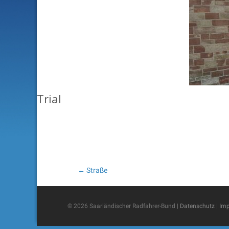
Trial
Post
←
Straße
navigation
© 2026 Saarländischer Radfahrer-Bund |
Datenschutz
|
Im