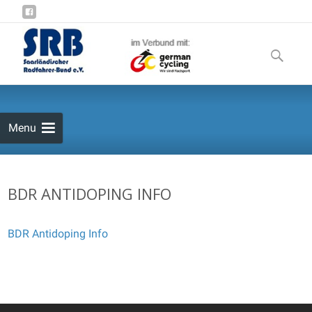
Skip
to
Suchen
content
nach:
Menu
BDR ANTIDOPING INFO
BDR Antidoping Info