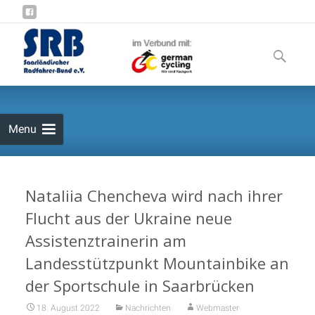
Skip
to
Suchen
content
nach:
Menu
Nataliia Chencheva wird nach ihrer
Flucht aus der Ukraine neue
Assistenztrainerin am
Landesstützpunkt Mountainbike an
der Sportschule in Saarbrücken
18. August 2022
Nachrichten
Webmaster