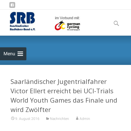
Skip
to
Suchen
content
nach:
Menu
Saarländischer Jugentrialfahrer
Victor Ellert erreicht bei UCI-Trials
World Youth Games das Finale und
wird Zwölfter
9. August 2016
Nachrichten
Admin