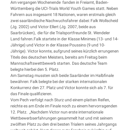
Am vergangen Wochenende fanden in Freiamt, Baden-
Württemberg die UCI-Trials World Youth Games statt. Neben
Fahrern aus insgesamt 18 Nationen, waren erstmals gleich
zwei saarländische Nachwuchsfahrer dabei: Falk Wollscheid
(Jg. 2002) und Victor Ellert (Jg. 2007, beide aus
Saarbrücken), die für die Trialsportfreunde St. Wendeler
Land fahren.
Falk startete in der Klasse Minimes (13- und 14-
Jährige) und Victor in der Klasse Poussins (9 und 10-
Jährige). Victor konnte, aufgrund seines kürzlich errungenen
Titels des deutschen Meisters, bereits am Freitag beim
Mannschaftswettbewerb starten. Das deutsche Team
belegte hierbei den 5. Platz.
Am Samstag mussten sich beide Saarländer im Halbfinale
bewähren: Falk belegte bei der starken internationalen
Konkurrenz den 27. Platz und Victor konnte sich als 7. für
das Finale qualifizieren.
Vom Pech verfolgt nach Sturz und einem platten Reifen,
reichte es am Ende im Finale noch zu einem hervorragenden
12. Platz. „Nachdem Victor nun erste internationale
Wettbewerbserfahrungen gesammelt hat und mit seinem
zwölften Platz zu den drei besten Trialern seines Jahrgangs