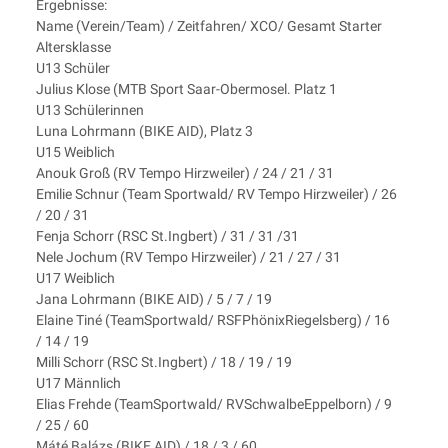
Ergebnisse:
Name (Verein/Team) / Zeitfahren/ XCO/ Gesamt Starter
Altersklasse
U13 Schüler
Julius Klose (MTB Sport Saar-Obermosel. Platz 1
U13 Schülerinnen
Luna Lohrmann (BIKE AID), Platz 3
U15 Weiblich
Anouk Groß (RV Tempo Hirzweiler) / 24 / 21 / 31
Emilie Schnur (Team Sportwald/ RV Tempo Hirzweiler) / 26
/ 20 / 31
Fenja Schorr (RSC St.Ingbert) / 31 / 31 /31
Nele Jochum (RV Tempo Hirzweiler) / 21 / 27 / 31
U17 Weiblich
Jana Lohrmann (BIKE AID) / 5 / 7 / 19
Elaine Tiné (TeamSportwald/ RSFPhönixRiegelsberg) / 16
/ 14 / 19
Milli Schorr (RSC St.Ingbert) / 18 / 19 / 19
U17 Männlich
Elias Frehde (TeamSportwald/ RVSchwalbeEppelborn) / 9
/ 25 / 60
Máté Balázs (BIKE AID) / 18 / 3 / 60