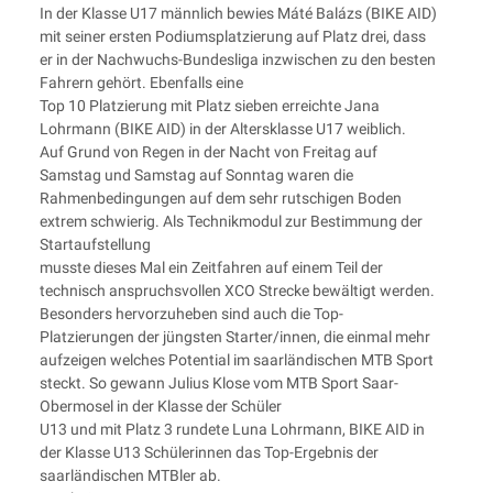
In der Klasse U17 männlich bewies Máté Balázs (BIKE AID)
mit seiner ersten Podiumsplatzierung auf Platz drei, dass
er in der Nachwuchs-Bundesliga inzwischen zu den besten
Fahrern gehört. Ebenfalls eine
Top 10 Platzierung mit Platz sieben erreichte Jana
Lohrmann (BIKE AID) in der Altersklasse U17 weiblich.
Auf Grund von Regen in der Nacht von Freitag auf
Samstag und Samstag auf Sonntag waren die
Rahmenbedingungen auf dem sehr rutschigen Boden
extrem schwierig. Als Technikmodul zur Bestimmung der
Startaufstellung
musste dieses Mal ein Zeitfahren auf einem Teil der
technisch anspruchsvollen XCO Strecke bewältigt werden.
Besonders hervorzuheben sind auch die Top-
Platzierungen der jüngsten Starter/innen, die einmal mehr
aufzeigen welches Potential im saarländischen MTB Sport
steckt. So gewann Julius Klose vom MTB Sport Saar-
Obermosel in der Klasse der Schüler
U13 und mit Platz 3 rundete Luna Lohrmann, BIKE AID in
der Klasse U13 Schülerinnen das Top-Ergebnis der
saarländischen MTBler ab.