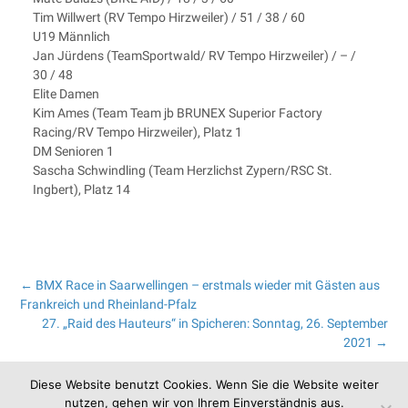
Tim Willwert (RV Tempo Hirzweiler) / 51 / 38 / 60
U19 Männlich
Jan Jürdens (TeamSportwald/ RV Tempo Hirzweiler) / – /
30 / 48
Elite Damen
Kim Ames (Team Team jb BRUNEX Superior Factory
Racing/RV Tempo Hirzweiler), Platz 1
DM Senioren 1
Sascha Schwindling (Team Herzlichst Zypern/RSC St.
Ingbert), Platz 14
Post
←
BMX Race in Saarwellingen – erstmals wieder mit Gästen aus
Frankreich und Rheinland-Pfalz
27. „Raid des Hauteurs“ in Spicheren: Sonntag, 26. September
navigation
2021
→
Diese Website benutzt Cookies. Wenn Sie die Website weiter
nutzen, gehen wir von Ihrem Einverständnis aus.
© 2026 Saarländischer Radfahrer-Bund |
Datenschutz
|
Impressum